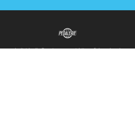
Individuelle Beratung zum richtigen Fahrrad und
EBike
030 96063944
kontakt@pedalerie.berlin
Kontakt
Shop