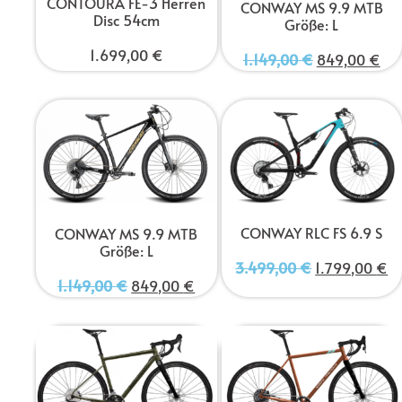
CONTOURA FE-3 Herren
CONWAY MS 9.9 MTB
Disc 54cm
Größe: L
1.699,00
€
1.149,00
€
849,00
€
CONWAY RLC FS 6.9 S
CONWAY MS 9.9 MTB
Größe: L
3.499,00
€
1.799,00
€
1.149,00
€
849,00
€